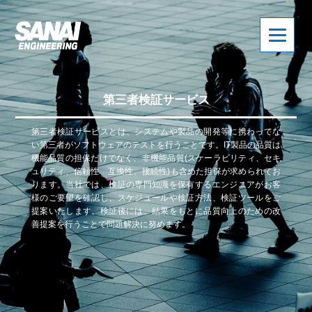
第三者検証サービス
第三者検証サービスとは、システムや製品の開発等に携わってな
い第三者がソフトウェアのテストを行うことです。IT製品の品質は
機能品質の担保だけでなく、非機能品質(スケーラビリティ、セキ
ュリティ、信頼性、互換性、接続性)も含めた担保が求められてお
ります。当社では、検証の専門知識を保有するエンジニアがお客
様のご要望を確認し、スケジュールや検証方法、検証ツールをご
提案いたします。検証後には、結果をもとに品質向上のための改
善提案を行うことで問題解決に努めます。